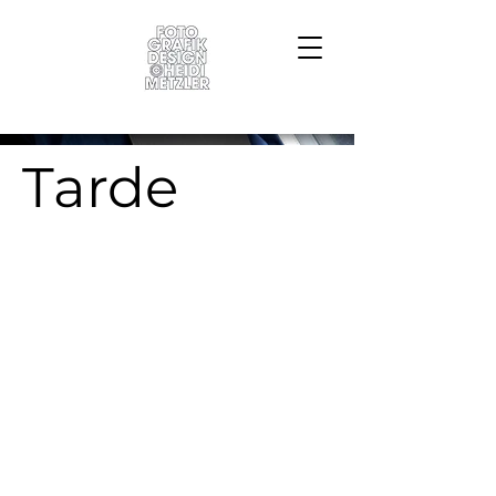
Tarde
Projektart /
Branding, Verpackung,
Beschriftung
Datum /
2035
Code /
404 Webagentur
Fotografin /